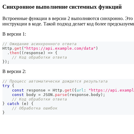
Синхронное выполнение системных функций
Встроенные функции в версии 2 выполняются синхронно. Это о
инструкции в коде. Такой подход делает код более предсказуем
В версии 1:
// Ожидание асинхронного ответа
Http
.
get
(
"https://api.example.com/data"
)
.
then
(
(
response
)
=>
{
// Код обработки ответа
}
)
;
В версии 2:
// Процесс автоматически дождется результата
try
{
const
 response 
=
Http
.
get
(
{
url
:
"https://api.exampl
const
 body 
=
JSON
.
parse
(
response
.
body
)
;
// Код обработки ответа
}
catch
(
e
)
{
// Обработка ошибок
}