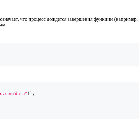
значает, что процесс дождется завершения функции (например, 
ым.
e.com/data"
}
)
;