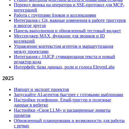
Перевод звонка на оператора и SSE-протокол для MCP-
интеграций
Работа с группами блоков и коллекциями
Интеграция с Git, важные изменения в работе триггеров
и многое другое
Панель выполнения и обновленный тестовый виджет
Мессенджер MAX, функции для звонков и ID
коллекций
Управление контекстом агентов и маршрутизация
между проектами
Интеграция с JAICP, суммаризация текста и новый
редактор кода
Интерфейс базы данных, роли и голоса ElevenLabs
2025
Импорт и экспорт проектов
Запускайте AI-агентов быстрее с готовыми шаблонами
Настройки телефонии, Email‑триггер и полезные
данные в вебхуке
Настройки «Своя LLM» и расширенные лимиты
промтов
Обновленный планировщик и возможности для работы
с речью