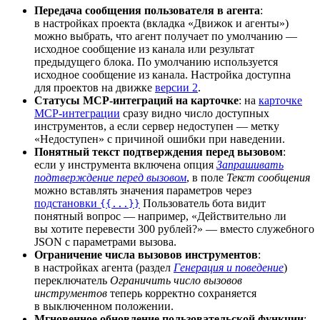
Передача сообщения пользователя в агента
:
в настройках проекта (вкладка «Движок и агенты»)
можно выбрать, что агент получает по умолчанию —
исходное сообщение из канала или результат
предыдущего блока. По умолчанию используется
исходное сообщение из канала. Настройка доступна
для проектов на движке
версии 2
.
Статусы MCP-интеграций на карточке
: на
карточке
MCP-интеграции
сразу видно число доступных
инструментов, а если сервер недоступен — метку
«Недоступен» с причиной ошибки при наведении.
Понятный текст подтверждения перед вызовом
:
если у инструмента включена опция
Запрашивать
подтверждение перед вызовом
, в поле
Текст сообщения
можно вставлять значения параметров через
подстановки
Пользователь бота видит
{{...}}
понятный вопрос — например, «Действительно ли
вы хотите перевести 300 рублей?» — вместо служебного
JSON с параметрами вызова.
Ограничение числа вызовов инструментов
:
в настройках агента (раздел
Генерация и поведение
)
переключатель
Ограничить число вызовов
инструментов
теперь корректно сохраняется
в выключенном положении.
Мгновенное обновление пользовательской функции
: