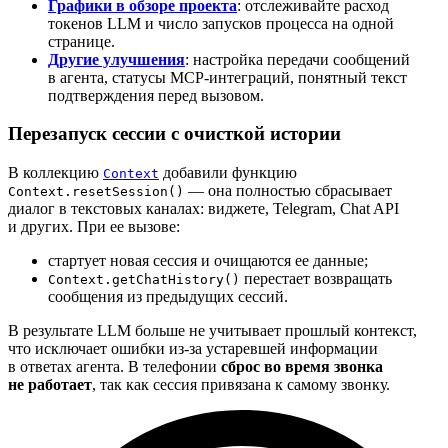
Графики в обзоре проекта
: отслеживайте расход
токенов LLM и число запусков процесса на одной
странице.
Другие улучшения
: настройка передачи сообщений
в агента, статусы MCP-интеграций, понятный текст
подтверждения перед вызовом.
Перезапуск сессии с очисткой истории
В коллекцию
добавили функцию
Context
— она полностью сбрасывает
Context.resetSession()
диалог в текстовых каналах: виджете, Telegram, Chat API
и других. При ее вызове:
стартует новая сессия и очищаются ее данные;
перестает возвращать
Context.getChatHistory()
сообщения из предыдущих сессий.
В результате LLM больше не учитывает прошлый контекст,
что исключает ошибки из-за устаревшей информации
в ответах агента. В телефонии
сброс во время звонка
не работает
, так как сессия привязана к самому звонку.