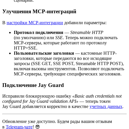
сценарий.
Улучшения MCP-интеграций
В
настройки MCP-интеграции
добавили параметры:
Протокол подключения
—
Streamable HTTP
(по умолчанию) или
SSE
. Теперь можно подключать
MCP-серверы, которые работают по протоколу
HTTP+SSE.
Пользовательские заголовки
— кастомные HTTP-
заголовки, которые передаются во все исходящие
запросы (SSE GET, SSE POST, Streamable HTTP POST),
включая вызовы инструментов. Позволяют подключать
MCP-серверы, требующие специфических заголовков.
Подключение Jay Guard
Исправили блокирующую ошибку
«Basic auth credentials not
configured for Jay Guard validation API»
— теперь токен
Jay Guard добавляется корректно в качестве
учетных данных
.
Обновление уже доступно. Будем рады вашим отзывам
в
Telegram-чате
! 😎