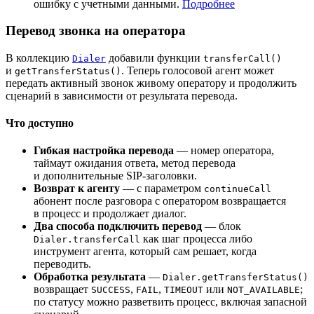
ошибку с учетными данными.
Подробнее
Перевод звонка на оператора
В коллекцию
добавили функции
Dialer
transferCall()
и
. Теперь голосовой агент может
getTransferStatus()
передать активный звонок живому оператору и продолжить
сценарий в зависимости от результата перевода.
Что доступно
Гибкая настройка перевода
— номер оператора,
таймаут ожидания ответа, метод перевода
и дополнительные SIP-заголовки.
Возврат к агенту
— с параметром
continueCall
абонент после разговора с оператором возвращается
в процесс и продолжает диалог.
Два способа подключить перевод
— блок
как шаг процесса либо
Dialer.transferCall
инструмент агента, который сам решает, когда
переводить.
Обработка результата
—
Dialer.getTransferStatus()
возвращает
,
,
или
;
SUCCESS
FAIL
TIMEOUT
NOT_AVAILABLE
по статусу можно разветвить процесс, включая запасной