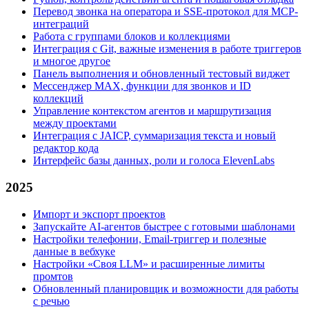
Перевод звонка на оператора и SSE-протокол для MCP-
интеграций
Работа с группами блоков и коллекциями
Интеграция с Git, важные изменения в работе триггеров
и многое другое
Панель выполнения и обновленный тестовый виджет
Мессенджер MAX, функции для звонков и ID
коллекций
Управление контекстом агентов и маршрутизация
между проектами
Интеграция с JAICP, суммаризация текста и новый
редактор кода
Интерфейс базы данных, роли и голоса ElevenLabs
2025
Импорт и экспорт проектов
Запускайте AI-агентов быстрее с готовыми шаблонами
Настройки телефонии, Email‑триггер и полезные
данные в вебхуке
Настройки «Своя LLM» и расширенные лимиты
промтов
Обновленный планировщик и возможности для работы
с речью