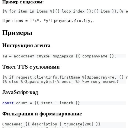
Пример с индексом:
{% for item in items %}{{ loop.index }}:{{ item }},{% e
При
результат:
.
items = ["x", "y"]
0:x,1:y,
Примеры
Инструкция агента
Ты — ассистент службы поддержки {{ companyName }}.
Текст TTS с условиями
{% if request.clientInfo.firstName %}Здравствуйте, {{ r
{% else %}Здравствуйте!{% endif %} Чем могу помочь?
JavaScript-код
const
 count 
=
{
{
 items 
|
 length 
}
}
Фильтрация и форматирование
Описание: {{ description | truncate(200) }}