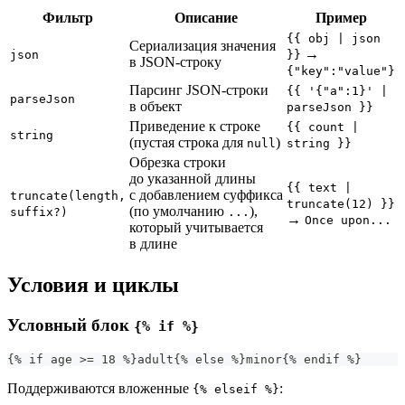
Фильтр
Описание
Пример
{{ obj | json
Сериализация значения
→
json
}}
в JSON-строку
{"key":"value"}
Парсинг JSON-строки
{{ '{"a":1}' |
parseJson
в объект
parseJson }}
Приведение к строке
{{ count |
string
(пустая строка для
)
null
string }}
Обрезка строки
до указанной длины
{{ text |
с добавлением суффикса
truncate(length,
truncate(12) }}
(по умолчанию
),
suffix?)
...
→
Once upon...
который учитывается
в длине
Условия и циклы
Условный блок
{% if %}
{% if age >= 18 %}adult{% else %}minor{% endif %}
Поддерживаются вложенные
:
{% elseif %}