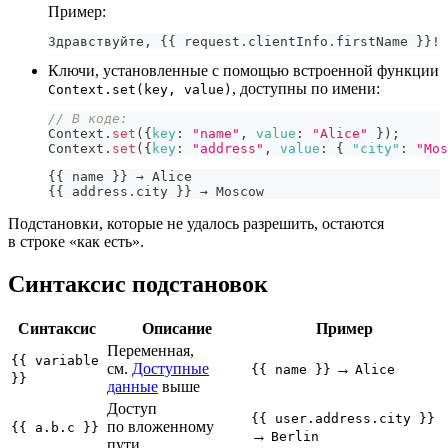
Пример:
Здравствуйте, {{ request.clientInfo.firstName }}! 
Ключи, установленные с помощью встроенной функции
, доступны по имени:
Context.set(key, value)
// В коде:
Context
.
set
(
{
key
:
"name"
,
value
:
"Alice"
}
)
;
Context
.
set
(
{
key
:
"address"
,
value
:
{
"city"
:
"Mos
{{ name }} → Alice
{{ address.city }} → Moscow
Подстановки, которые не удалось разрешить, остаются
в строке «как есть».
Синтаксис подстановок
Синтаксис
Описание
Пример
Переменная,
{{ variable
см.
Доступные
→
{{ name }}
Alice
}}
данные
выше
Доступ
{{ user.address.city }}
по вложенному
{{ a.b.c }}
→
Berlin
пути