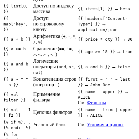
Доступ по индексу
{{ list[0]
→
{{ items[1] }}
beta
массива
}}
Доступ
{{
{{ headers["Content-
по строковому
→
map["key"]
Type"] }}
ключу
}}
application/json
Арифметика (
,
,
,
+
-
*
→
{{ a + b }}
{{ price * qty }}
30
,
)
/
%
Сравнение (
,
,
{{ a >= b
==
!=
→
{{ age >= 18 }}
true
,
,
,
)
}}
>
<
>=
<=
Логические
{{ a and b
операторы (
,
,
→
and
or
{{ a and b }}
false
}}
)
not
Конкатенация строк
{{ a ~ " "
{{ first ~ " " ~ last
(оператор
)
→
~ b }}
~
}}
John Doe
→
{{ name | upper }}
Применение
{{ val |
ALICE
фильтра
filter }}
См.
Фильтры
{{ val | f1
{{ name | trim | upper
Цепочка фильтров
→
| f2 }}
}}
ALICE
{% if %}...
Условный блок
См.
Условия и циклы
{% endif %}
{% for