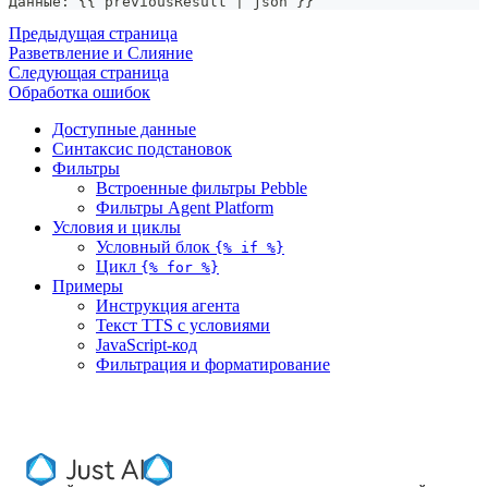
Данные: {{ previousResult | json }}
Предыдущая страница
Разветвление и Слияние
Следующая страница
Обработка ошибок
Доступные данные
Синтаксис подстановок
Фильтры
Встроенные фильтры Pebble
Фильтры Agent Platform
Условия и циклы
Условный блок
{% if %}
Цикл
{% for %}
Примеры
Инструкция агента
Текст TTS с условиями
JavaScript-код
Фильтрация и форматирование