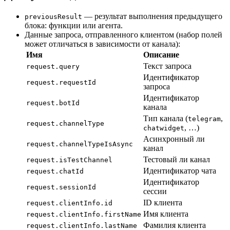
— результат выполнения предыдущего
previousResult
блока: функции или агента.
Данные запроса, отправленного клиентом (набор полей
может отличаться в зависимости от канала):
Имя
Описание
Текст запроса
request.query
Идентификатор
request.requestId
запроса
Идентификатор
request.botId
канала
Тип канала (
,
telegram
request.channelType
, …)
chatwidget
Асинхронный ли
request.channelTypeIsAsync
канал
Тестовый ли канал
request.isTestChannel
Идентификатор чата
request.chatId
Идентификатор
request.sessionId
сессии
ID клиента
request.clientInfo.id
Имя клиента
request.clientInfo.firstName
Фамилия клиента
request.clientInfo.lastName