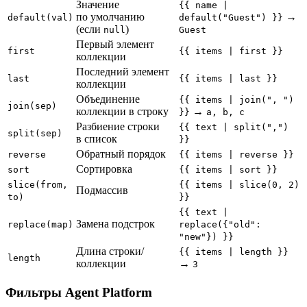
Значение
{{ name |
по умолчанию
→
default(val)
default("Guest") }}
(если
)
null
Guest
Первый элемент
first
{{ items | first }}
коллекции
Последний элемент
last
{{ items | last }}
коллекции
Объединение
{{ items | join(", ")
join(sep)
коллекции в строку
→
}}
a, b, c
Разбиение строки
{{ text | split(",")
split(sep)
в список
}}
Обратный порядок
reverse
{{ items | reverse }}
Сортировка
sort
{{ items | sort }}
slice(from,
{{ items | slice(0, 2)
Подмассив
to)
}}
{{ text |
Замена подстрок
replace(map)
replace({"old":
"new"}) }}
Длина строки/
{{ items | length }}
length
коллекции
→
3
Фильтры Agent Platform