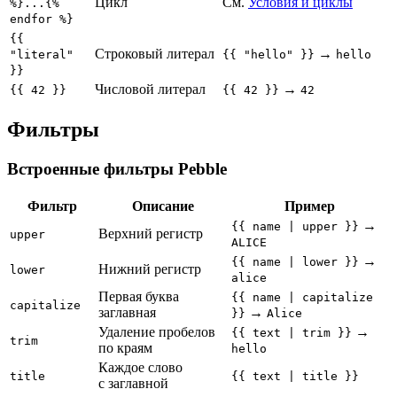
Цикл
См.
Условия и циклы
%}...{%
endfor %}
{{
Строковый литерал
→
"literal"
{{ "hello" }}
hello
}}
Числовой литерал
→
{{ 42 }}
{{ 42 }}
42
Фильтры
Встроенные фильтры Pebble
Фильтр
Описание
Пример
→
{{ name | upper }}
Верхний регистр
upper
ALICE
→
{{ name | lower }}
Нижний регистр
lower
alice
Первая буква
{{ name | capitalize
capitalize
заглавная
→
}}
Alice
Удаление пробелов
→
{{ text | trim }}
trim
по краям
hello
Каждое слово
title
{{ text | title }}
с заглавной