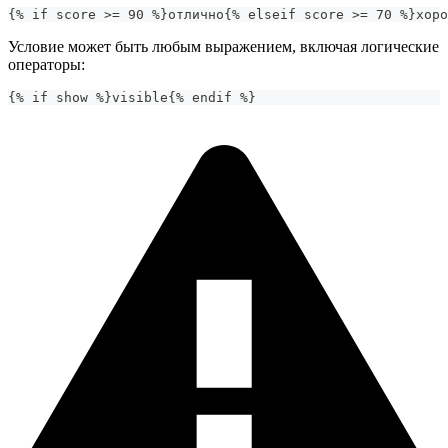
{% if score >= 90 %}отлично{% elseif score >= 70 %}хоро
Условие может быть любым выражением, включая логические
операторы:
{% if show %}visible{% endif %}